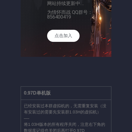
网站持续更新中….
为情怀而战 QQ群号：
856400419
点击加入
0.97D单机版
已经安装过本群虚拟机的，无需重复安装（没
有安装过的需要先安装群1.03H的虚拟机）
—-
将1.03H版本的所有程序关闭，注意右下角的
数据库记得也关闭后再打开0.97D