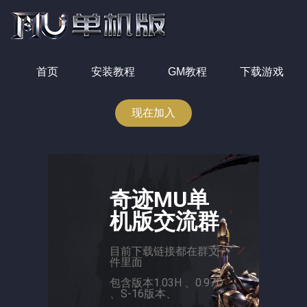
首页
安装教程
GM教程
下载游戏
现在加入
奇迹MU单
机版交流群
目前下载链接都在群文
件里面
包含版本1.03H 、0.97D
、S-16版本、